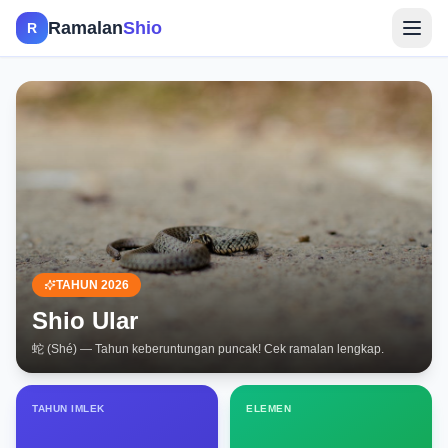
Ramalan
Shio
R
Open
TAHUN 2026
Shio
Ular
蛇 (Shé)
— Tahun keberuntungan puncak! Cek ramalan lengkap.
TAHUN IMLEK
ELEMEN