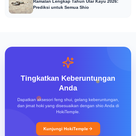
Ramalan Lengkap Tahun Ular Kayu 2026:
Prediksi untuk Semua Shio
Tingkatkan Keberuntungan
Anda
Dapatkan aksesori feng shui, gelang keberuntungan,
dan jimat hoki yang disesuaikan dengan shio Anda di
HokiTemple.
Kunjungi HokiTemple