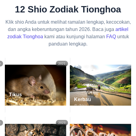
12 Shio Zodiak Tionghoa
Klik shio Anda untuk melihat ramalan lengkap, kecocokan,
dan angka keberuntungan tahun 2026. Baca juga
artikel
zodiak Tionghoa
kami atau kunjungi halaman
FAQ
untuk
panduan lengkap.
0
2021
Tikus
Kerbau
鼠
(Shǔ)
牛 (Niú)
2
2023