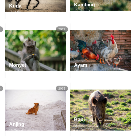
Kambing
Kuda
羊 (Yáng)
马 (Mǎ)
8
2029
Monyet
Ayam
猴 (Hóu)
鸡 (Jī)
0
2031
Babi
Anjing
猪
狗 (Gǒu)
(Zhū)