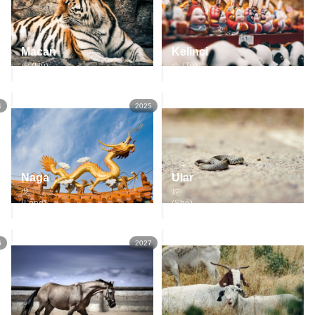
Macan
Kelinci
虎 (Hǔ)
兔 (Tù)
4
2025
Ular
Naga
蛇
龙
(Shé)
(Lóng)
6
2027