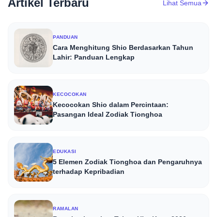
Artikel Terbaru
Lihat Semua
PANDUAN
Cara Menghitung Shio Berdasarkan Tahun
Lahir: Panduan Lengkap
KECOCOKAN
Kecocokan Shio dalam Percintaan:
Pasangan Ideal Zodiak Tionghoa
EDUKASI
5 Elemen Zodiak Tionghoa dan Pengaruhnya
terhadap Kepribadian
RAMALAN