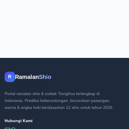
Ramalan
Shio
R
Portal ramalan shio & zodiak Tionghoa terlengkap di
Indonesia. Prediksi keberuntungan, kecocokan pasangan,
warna & angka hoki berdasarkan 12 shio untuk tahun 2026.
Hubungi Kami